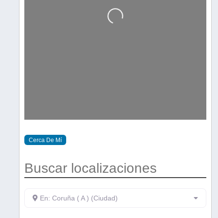
Cargando…
Cerca De Mí
Buscar localizaciones
En: Coruña ( A ) (Ciudad)