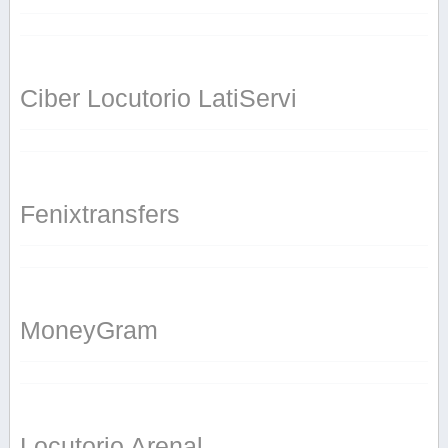
Ciber Locutorio LatiServi
Fenixtransfers
MoneyGram
Locutorio Arenal