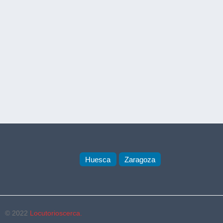
Huesca
Zaragoza
© 2022
Locutorioscerca.