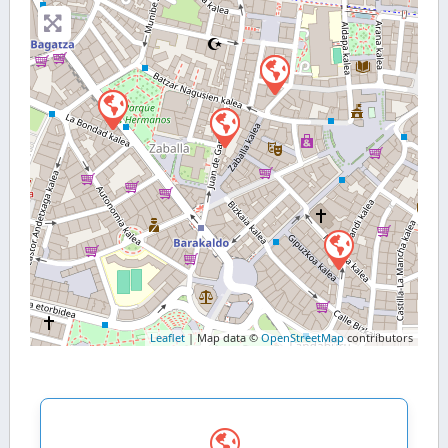
Leaflet
| Map data ©
OpenStreetMap
contributors