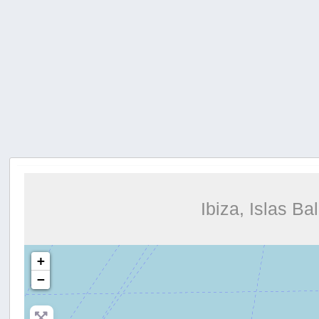
Ibiza, Islas B
+
−