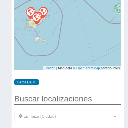
Leaflet
| Map data ©
OpenStreetMap
contributors
Cerca De Mí
Buscar localizaciones
En: Ibiza (Ciudad)