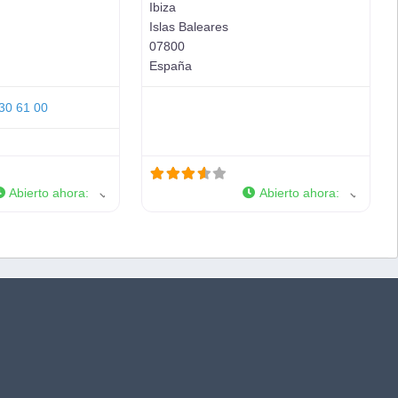
Ibiza
Islas Baleares
07800
España
30 61 00
Abierto ahora
:
Abierto ahora
: