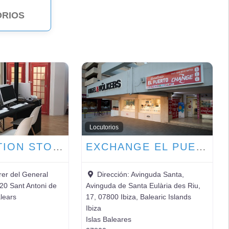
RIOS
30
Locutorios
ICONNECTION STORE
EXCHANGE EL PUERTO
rer del General
Dirección:
Avinguda Santa,
20 Sant Antoni de
Avinguda de Santa Eulària des Riu,
alears
17, 07800 Ibiza, Balearic Islands
Ibiza
Islas Baleares