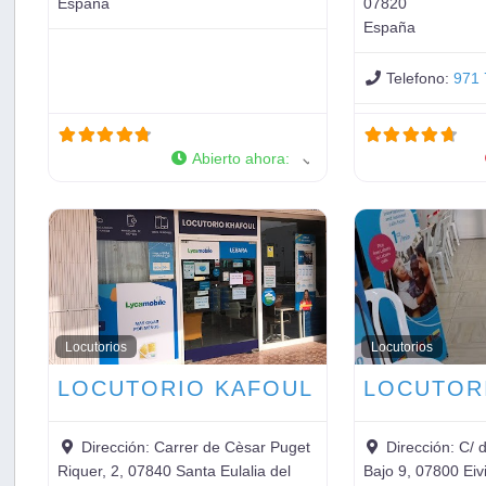
España
07820
España
Telefono:
971 
Abierto ahora
:
Locutorios
Locutorios
LOCUTORIO KAFOUL
Dirección:
Carrer de Cèsar Puget
Dirección:
C/ 
Riquer, 2, 07840 Santa Eulalia del
Bajo 9, 07800 Eivi