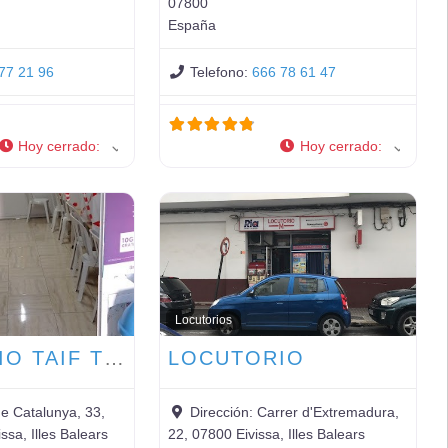
07800
España
77 21 96
Telefono:
666 78 61 47
Hoy cerrado
:
Hoy cerrado
:
Locutorios
LOCUTORIO TAIF TELECON
LOCUTORIO
de Catalunya, 33,
Dirección:
Carrer d'Extremadura,
ssa, Illes Balears
22, 07800 Eivissa, Illes Balears