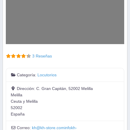
3 Reseñas
Categoría:
Locutorios
Dirección:
C. Gran Capitán, 52002 Melilla
Melilla
Ceuta y Melilla
52002
España
Correo:
kh
@
kh-store.cominfokh-