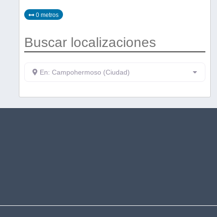
0 metros
Buscar localizaciones
En: Campohermoso (Ciudad)