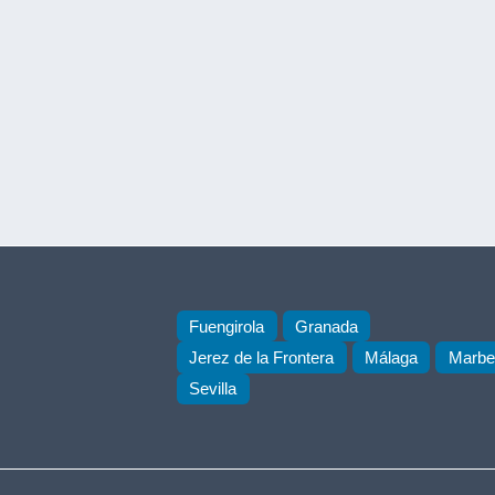
Fuengirola
Granada
Jerez de la Frontera
Málaga
Marbel
Sevilla