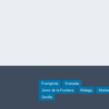
Fuengirola
Granada
Jerez de la Frontera
Málaga
Marbel
Sevilla