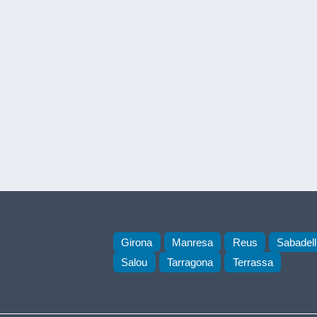
Girona
Manresa
Reus
Sabadell
Salou
Tarragona
Terrassa