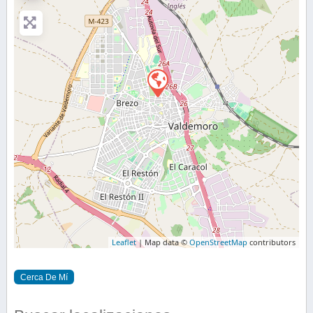
Leaflet
| Map data ©
OpenStreetMap
contributors
Cerca De Mí