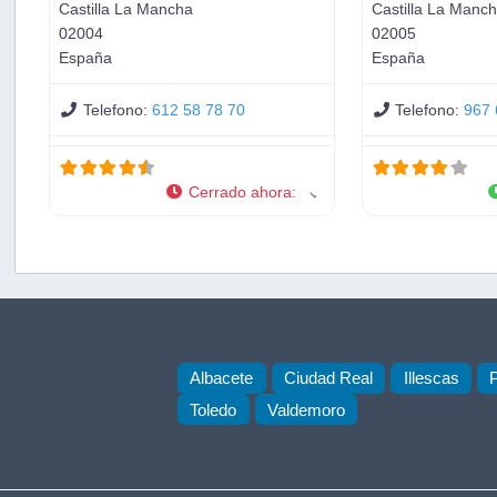
Castilla La Mancha
Castilla La Manc
02004
02005
España
España
Telefono:
612 58 78 70
Telefono:
967 
Cerrado ahora
:
Albacete
Ciudad Real
Illescas
Toledo
Valdemoro