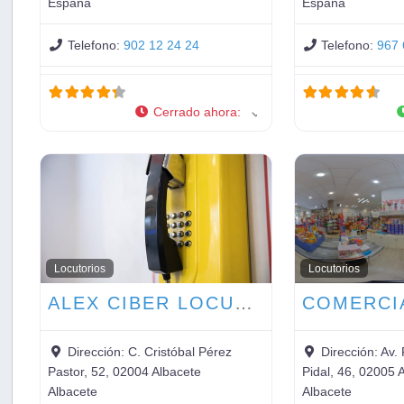
España
España
Telefono:
902 12 24 24
Telefono:
967 
Cerrado ahora
:
Locutorios
Locutorios
ALEX CIBER LOCUTORIO
Dirección:
C. Cristóbal Pérez
Dirección:
Av.
Pastor, 52, 02004 Albacete
Pidal, 46, 02005 
Albacete
Albacete