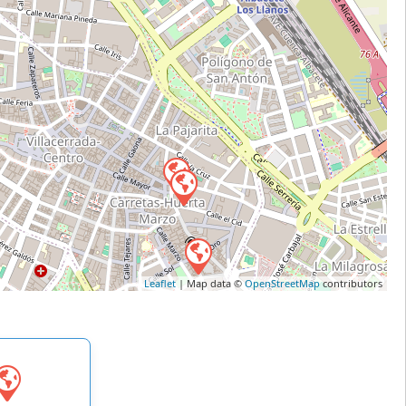
Leaflet
| Map data ©
OpenStreetMap
contributors