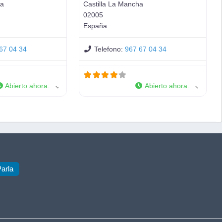
ha
Castilla La Mancha
02005
España
67 04 34
Telefono:
967 67 04 34
Abierto ahora
:
Abierto ahora
:
Parla