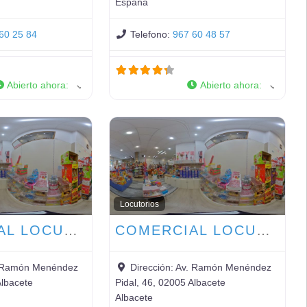
España
60 25 84
Telefono:
967 60 48 57
Abierto ahora
:
Abierto ahora
:
Locutorios
COMERCIAL LOCUTORIO ASUNCIÓN
COMERCIAL LOCUTORIO ASUNCIÓN
 Ramón Menéndez
Dirección:
Av. Ramón Menéndez
Albacete
Pidal, 46, 02005 Albacete
Albacete