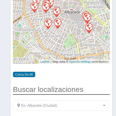
Leaflet
| Map data ©
OpenStreetMap
contributors
Cerca De Mí
Buscar localizaciones
En: Albacete (Ciudad)