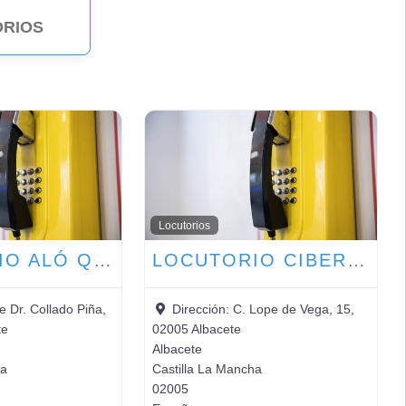
RIOS
16
Locutorios
LOCUTORIO ALÓ Q TAL
LOCUTORIO CIBERTRON
le Dr. Collado Piña,
Dirección:
C. Lope de Vega, 15,
te
02005 Albacete
Albacete
ha
Castilla La Mancha
02005