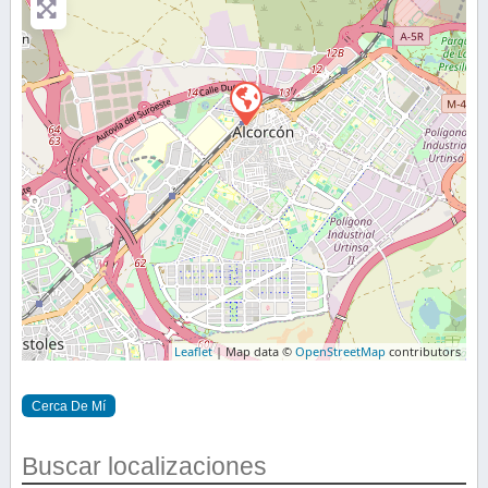
Leaflet
| Map data ©
OpenStreetMap
contributors
Cerca De Mí
Buscar localizaciones