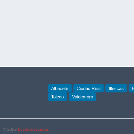
Albacete
Ciudad Real
Illescas
Toledo
Valdemoro
© 2022
Locutorioscerca.