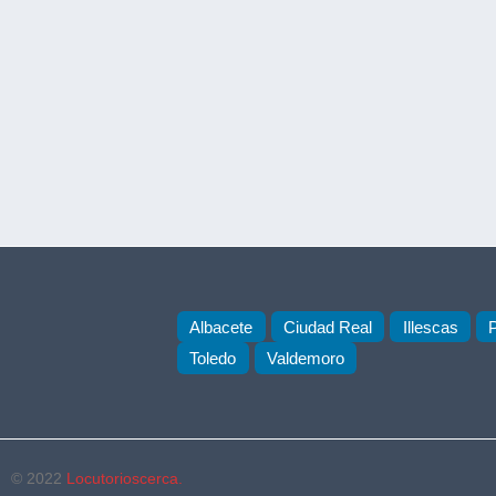
Albacete
Ciudad Real
Illescas
Toledo
Valdemoro
© 2022
Locutorioscerca.