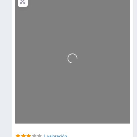
Cargando…
1 valoración