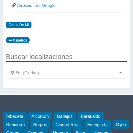
Direccion de Google
Cerca De Mí
0 metros
Buscar localizaciones
En: (Ciudad)
Albacete
Alcorcón
Badajoz
Barakaldo
Benidorm
Burgos
Ciudad Real
Fuengirola
Gijón
Girona
Granada
Huesca
Ibiza
Illescas