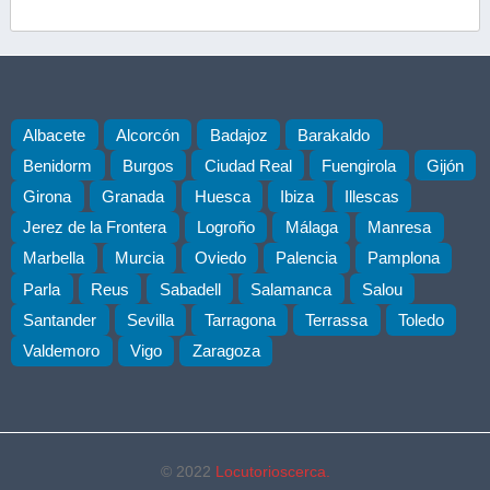
Albacete
Alcorcón
Badajoz
Barakaldo
Benidorm
Burgos
Ciudad Real
Fuengirola
Gijón
Girona
Granada
Huesca
Ibiza
Illescas
Jerez de la Frontera
Logroño
Málaga
Manresa
Marbella
Murcia
Oviedo
Palencia
Pamplona
Parla
Reus
Sabadell
Salamanca
Salou
Santander
Sevilla
Tarragona
Terrassa
Toledo
Valdemoro
Vigo
Zaragoza
© 2022
Locutorioscerca.